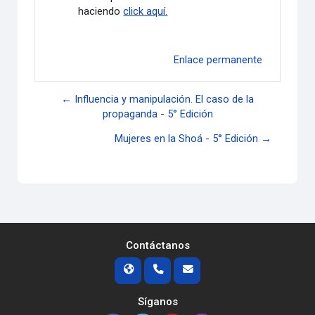
haciendo
click aquí.
Enlace permanente
← Influencia y manipulación. El caso de la
propaganda - 5° Edición
Mujeres en la Shoá - 5° Edición →
Contáctanos
Síganos